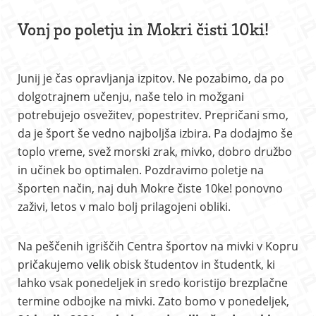
Vonj po poletju in Mokri čisti 10ki!
Junij je čas opravljanja izpitov. Ne pozabimo, da po
dolgotrajnem učenju, naše telo in možgani
potrebujejo osvežitev, popestritev. Prepričani smo,
da je šport še vedno najboljša izbira. Pa dodajmo še
toplo vreme, svež morski zrak, mivko, dobro družbo
in učinek bo optimalen. Pozdravimo poletje na
športen način, naj duh Mokre čiste 10ke! ponovno
zaživi, letos v malo bolj prilagojeni obliki.
Na peščenih igriščih Centra športov na mivki v Kopru
pričakujemo velik obisk študentov in študentk, ki
lahko vsak ponedeljek in sredo koristijo brezplačne
termine odbojke na mivki. Zato bomo v ponedeljek,