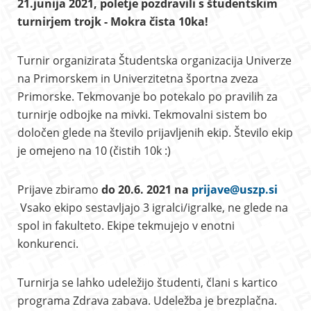
21.junija 2021, poletje pozdravili s študentskim
turnirjem trojk - Mokra čista 10ka!
Turnir organizirata Študentska organizacija Univerze
na Primorskem in Univerzitetna športna zveza
Primorske. Tekmovanje bo potekalo po pravilih za
turnirje odbojke na mivki. Tekmovalni sistem bo
določen glede na število prijavljenih ekip. Število ekip
je omejeno na 10 (čistih 10k :)
Prijave zbiramo
do 20.6. 2021 na
prijave@uszp.si
Vsako ekipo sestavljajo 3 igralci/igralke, ne glede na
spol in fakulteto. Ekipe tekmujejo v enotni
konkurenci.
Turnirja se lahko udeležijo študenti, člani s kartico
programa Zdrava zabava. Udeležba je brezplačna.