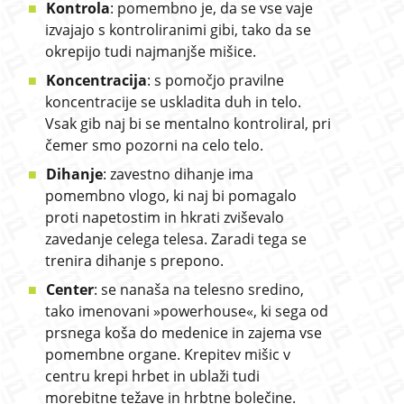
Kontrola
: pomembno je, da se vse vaje
izvajajo s kontroliranimi gibi, tako da se
okrepijo tudi najmanjše mišice.
Koncentracija
: s pomočjo pravilne
koncentracije se uskladita duh in telo.
Vsak gib naj bi se mentalno kontroliral, pri
čemer smo pozorni na celo telo.
Dihanje
: zavestno dihanje ima
pomembno vlogo, ki naj bi pomagalo
proti napetostim in hkrati zviševalo
zavedanje celega telesa. Zaradi tega se
trenira dihanje s prepono.
Center
: se nanaša na telesno sredino,
tako imenovani »powerhouse«, ki sega od
prsnega koša do medenice in zajema vse
pomembne organe. Krepitev mišic v
centru krepi hrbet in ublaži tudi
morebitne težave in hrbtne bolečine.