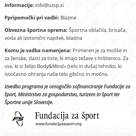
Informacije:
info@uzsp.si
Ppripomočki pri vadbi:
Blazine
Obvezna športna oprema:
Športna oblačila, brisača,
voda ali izotonični napitek, blazina
Komu je vadba namenjena:
Primeren je za moške in
za ženske, zlasti za tiste, ki imajo težave s hrbtenico. Za
vse, ki si želijo Body&Mind« (telo in duša) tehniko, ki
istočasno ohranja naše telo gibčno in močno.
Izvedbo programa je omogočilo sofinanciranje Fundacije za
šport, Ministrstvo za gospodarstvo, turizem in šport ter
Športne unije Slovenije.