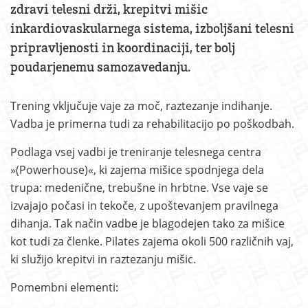
zdravi telesni drži, krepitvi mišic
inkardiovaskularnega sistema, izboljšani telesni
pripravljenosti in koordinaciji, ter bolj
poudarjenemu samozavedanju.
Trening vključuje vaje za moč, raztezanje indihanje.
Vadba je primerna tudi za rehabilitacijo po poškodbah.
Podlaga vsej vadbi je treniranje telesnega centra
»(Powerhouse)«, ki zajema mišice spodnjega dela
trupa: medenične, trebušne in hrbtne. Vse vaje se
izvajajo počasi in tekoče, z upoštevanjem pravilnega
dihanja. Tak način vadbe je blagodejen tako za mišice
kot tudi za členke. Pilates zajema okoli 500 različnih vaj,
ki služijo krepitvi in raztezanju mišic.
Pomembni elementi: