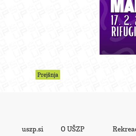
Prejšnja
uszp.si
O UŠZP
Rekreac