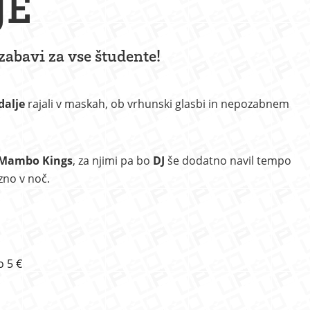
JE
 zabavi za vse študente!
dalje
rajali v maskah, ob vrhunski glasbi in nepozabnem
Mambo Kings
, za njimi pa bo
DJ
še dodatno navil tempo
zno v noč.
o 5 €