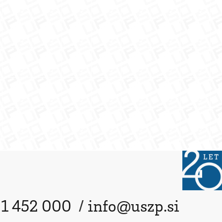
31 452 000
/
info@uszp.si