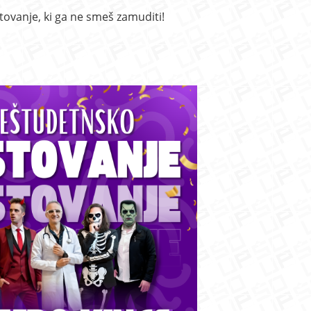
stovanje, ki ga ne smeš zamuditi!