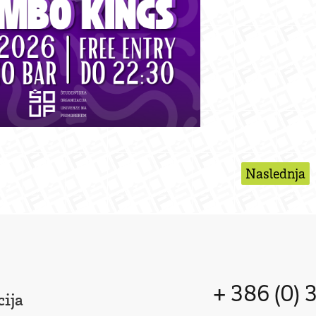
Naslednja
+ 386 (0) 
ija