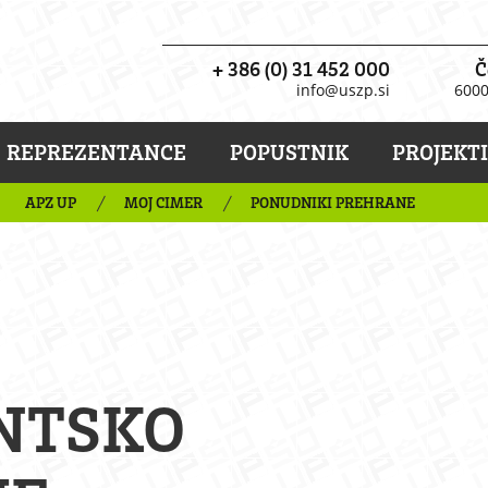
+ 386 (0) 31 452 000
Č
info@uszp.si
6000
REPREZENTANCE
POPUSTNIK
PROJEKTI
APZ UP
MOJ CIMER
PONUDNIKI PREHRANE
NTSKO