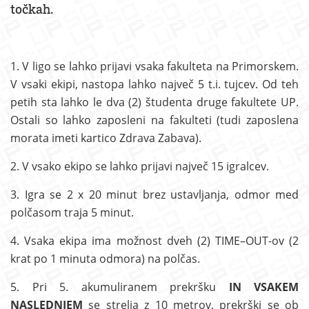
točkah.
1. V ligo se lahko prijavi vsaka fakulteta na Primorskem.
V vsaki ekipi, nastopa lahko največ 5 t.i. tujcev. Od teh
petih sta lahko le dva (2) študenta druge fakultete UP.
Ostali so lahko zaposleni na fakulteti (tudi zaposlena
morata imeti kartico Zdrava Zabava).
2. V vsako ekipo se lahko prijavi največ 15 igralcev.
3. Igra se 2 x 20 minut brez ustavljanja, odmor med
polčasom traja 5 minut.
4. Vsaka ekipa ima možnost dveh (2) TIME–OUT-ov (2
krat po 1 minuta odmora) na polčas.
5. Pri 5. akumuliranem prekršku
IN VSAKEM
NASLEDNJEM
se strelja z 10 metrov, prekrški se ob