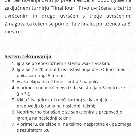
del tekmovanja uvrstijo prve 4 ekipe, ki bodo igrale na
zaključnem turnirju ˝Final four.˝ Prvo uvrščena s četrto
uvrščenim in drugo uvrščen s tretje uvrščenim.
Zmagovalca tekem se pomerita v finalu, poraženca za 3.
mesto.
Sistem tekmovanja
Igra se po enokrožnem sistemu vsak z vsakim.
Igra se 2 x 20 minut brez ustavljanja ure: Odmor med
polčasom traja 5 minut;
Vsaka ekipa ima 2 time – out-a / na polčas;
V primeru neodločenega izida se streljajo 6-metrovke
(po 5 );
Izključitve (direktni rdeči karton) se kaznujejo s
prepovedjo igranja na naslednji tekmi;
Neprimerno obnašanje se sankcionira s prepovedjo
igranja na naslednji tekmi;
V primeru, da ekipe ni na tekmo, nasprotna ekipa zmaga
z rezultatom 5:0.